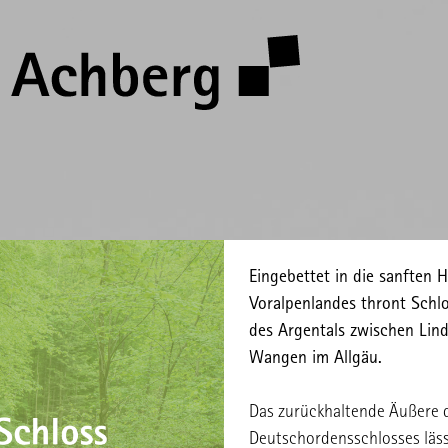
Eingebettet in die sanften 
Voralpenlandes thront Schl
des Argentals zwischen Li
Wangen im Allgäu.
Das zurückhaltende Äußere 
Deutschordensschlosses läs