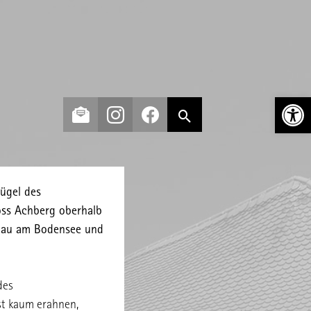
Open t
Hügel des
oss Achberg oberhalb
ndau am Bodensee und
des
st kaum erahnen,