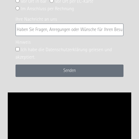
Vor Ort in bar
Vor Ort per EC-Karte
Im Anschluss per Rechnung
Ihre Nachricht an uns
Hinweis
Ich habe die
Datenschutzerklärung
gelesen und
akzeptiert.
Senden