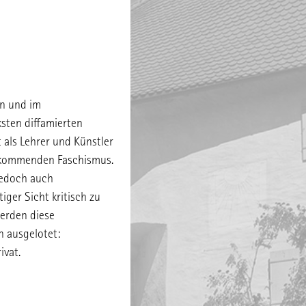
en und im
sten diffamierten
 als Lehrer und Künstler
fkommenden Faschismus.
t jedoch auch
iger Sicht kritisch zu
werden diese
n ausgelotet:
ivat.