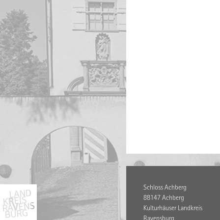
Schloss Achberg
88147 Achberg
Kulturhäuser Landkreis
Ravensburg