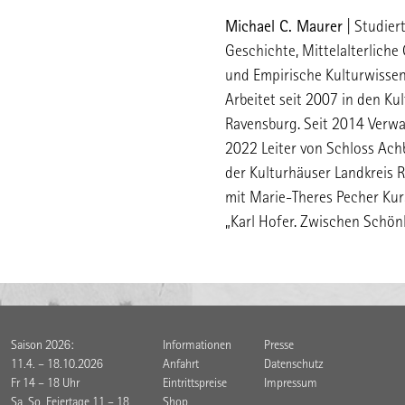
Michael C. Maurer
| Studier
Geschichte, Mittelalterliche
und Empirische Kulturwissen
Arbeitet seit 2007 in den Ku
Ravensburg. Seit 2014 Verwal
2022 Leiter von Schloss Achb
der Kulturhäuser Landkreis
mit Marie-Theres Pecher Kur
„Karl Hofer. Zwischen Schön
Saison 2026:
Informationen
Presse
11.4. – 18.10.2026
Anfahrt
Datenschutz
Fr 14 – 18 Uhr
Eintrittspreise
Impressum
Sa, So, Feiertage 11 – 18
Shop